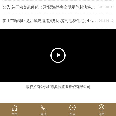
公告:关于佛奥凯茵苑（原“隔海路旁文明示范村地块住宅小区”）水土保持设施自主验收情况 公示
2018-01-30
佛山市顺德区龙江镇隔海路文明示范村地块住宅小区（佛奥凯茵苑）重新报批建设项目环保竣工验收公示
2018-01-12
版权所有©佛山市奥园置业投资有限公司
首页
电话
留言
地图