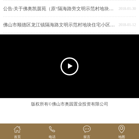
公告:关于佛奥凯茵苑（原“隔海路旁文明示范村地块住宅小区”）水土保持设施自主验收情况 公示
2018-01-30
佛山市顺德区龙江镇隔海路文明示范村地块住宅小区（佛奥凯茵苑）重新报批建设项目环保竣工验收公示
2018-01-12
版权所有©佛山市奥园置业投资有限公司
首页
电话
留言
地图