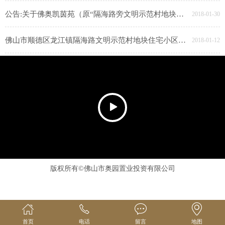
公告:关于佛奥凯茵苑（原“隔海路旁文明示范村地块住宅小区”）水土保持设施自主验收情况 公示
2018-01-30
佛山市顺德区龙江镇隔海路文明示范村地块住宅小区（佛奥凯茵苑）重新报批建设项目环保竣工验收公示
2018-01-12
版权所有©佛山市奥园置业投资有限公司
首页
电话
留言
地图