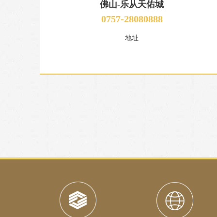
佛山-乐从天佑城
0757-28080888
地址