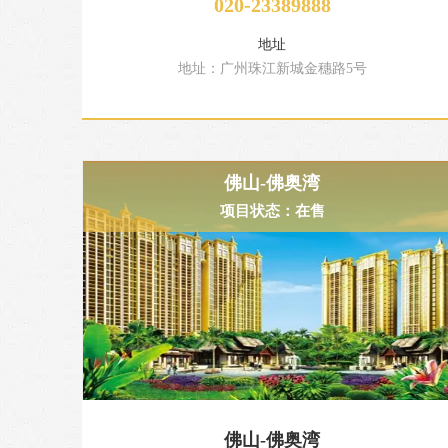
020-23389888
地址
地址：广州珠江新城金穗路5号
佛山-佛奥湾
项目状态：在售
佛山-佛奥湾