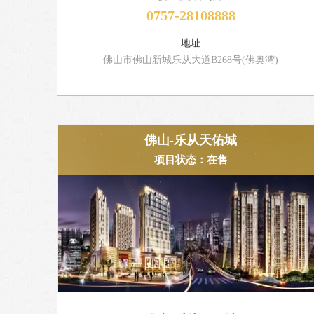
0757-28108888
地址
佛山市佛山新城乐从大道B268号(佛奥湾)
佛山-乐从天佑城
项目状态：在售