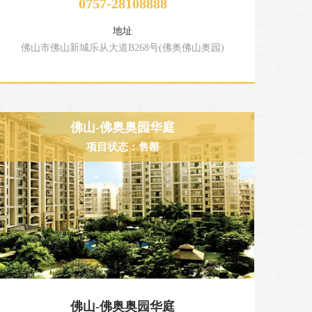
0757-28108888
地址
佛山市佛山新城乐从大道B268号(佛奥佛山奥园)
佛山-佛奥奥园华庭
项目状态：售罄
佛山-佛奥奥园华庭