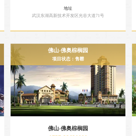
地址
武汉东湖高新技术开发区光谷大道71号
佛山-佛奥棕榈园
项目状态：售罄
佛山-佛奥棕榈园