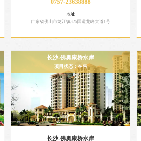
0757-23638888
地址
广东省佛山市龙江镇325国道龙峰大道1号
长沙-佛奥康桥水岸
项目状态：在售
长沙-佛奥康桥水岸