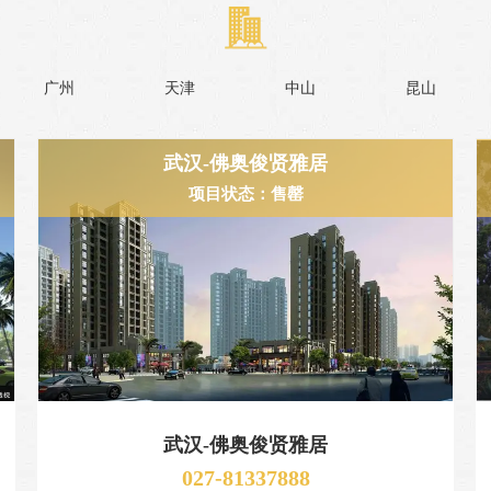
广州
天津
中山
昆山
武汉-佛奥俊贤雅居
项目状态：售罄
武汉-佛奥俊贤雅居
027-81337888